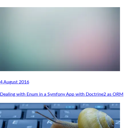
4 August 2016
Dealing with Enum in a Symfony App with Doctrine2 as ORM