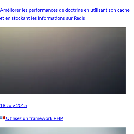
Améliorer les performances de doctrine en utilisant son cache
et en stockant les informations sur Redis
18 July 2015
Utilisez un framework PHP