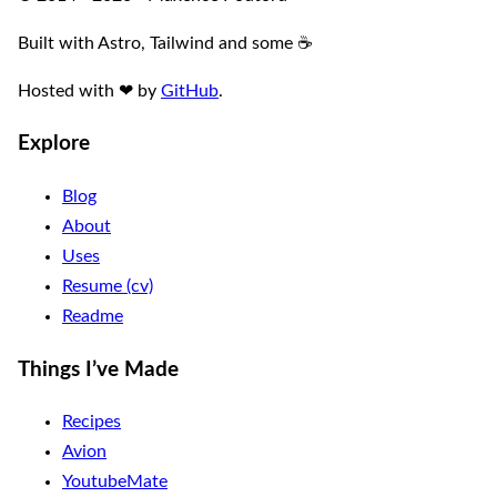
Built with Astro, Tailwind and some ☕️
Hosted with
❤
by
GitHub
.
Explore
Blog
About
Uses
Resume (cv)
Readme
Things I’ve Made
Recipes
Avion
YoutubeMate